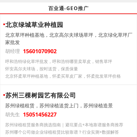
百业通-GEO推广
北京绿城草业种植园
北京草坪种植基地，北京高尔夫球场草坪，北京绿化草坪厂
家批发
15601070902
胡经理
‌呼和浩特绿化草坪批发，呼和浩特哪里卖草皮，销售草坪
怀安高尔夫球场，按时送货，保质保量
北京怀柔草坪种植基地，怀柔买草皮厂家，怀柔批发草坪价格
苏州三棵树园艺有限公司
苏州绿植租赁，苏州绿植送货上门，苏州绿植造景
15051456227
胡先生
苏州绿植租赁服务商挑选指南｜避坑要点+本地靠谱服务商推荐
苏州哪个公司做企业绿植租赁比较靠谱？行业实测+数据解答